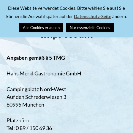
Skip
Campingplatz Nord-West
Diese Website verwendet Cookies. Bitte wählen Sie aus! Sie
to
können die Auswahl später auf der
Datenschutz-Seite
ändern.
content
Alle Cookies erlauben
Nur essenzielle Cookies
Impressum
Angaben gemäß § 5 TMG
Hans Merkl Gastronomie GmbH
Campingplatz Nord-West
Auf den Schrederwiesen 3
80995 München
Platzbüro:
Tel: 0 89 / 150 69 36